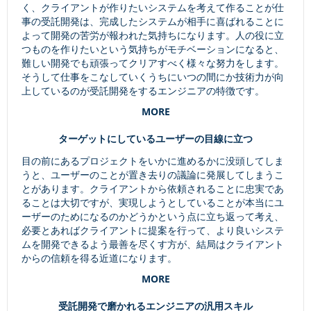
く、クライアントが作りたいシステムを考えて作ることが仕
事の受託開発は、完成したシステムが相手に喜ばれることに
よって開発の苦労が報われた気持ちになります。人の役に立
つものを作りたいという気持ちがモチベーションになると、
難しい開発でも頑張ってクリアすべく様々な努力をします。
そうして仕事をこなしていくうちにいつの間にか技術力が向
上しているのが受託開発をするエンジニアの特徴です。
MORE
ターゲットにしているユーザーの目線に立つ
目の前にあるプロジェクトをいかに進めるかに没頭してしま
うと、ユーザーのことが置き去りの議論に発展してしまうこ
とがあります。クライアントから依頼されることに忠実であ
ることは大切ですが、実現しようとしていることが本当にユ
ーザーのためになるのかどうかという点に立ち返って考え、
必要とあればクライアントに提案を行って、より良いシステ
ムを開発できるよう最善を尽くす方が、結局はクライアント
からの信頼を得る近道になります。
MORE
受託開発で磨かれるエンジニアの汎用スキル