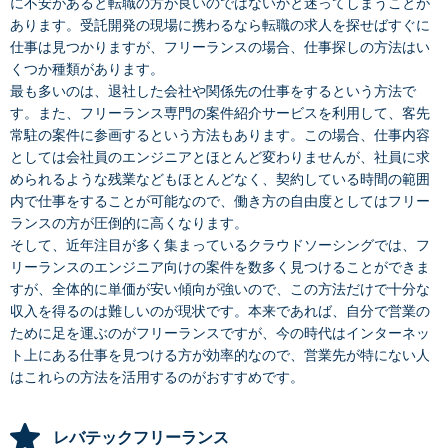
に不安があると転職の方が良いのではないかと迷ってしまうことが
あります。受託開発の現場に携わるなら転職の求人を探せばすぐに
仕事は見つかりますが、フリーランスの場合、仕事探しの方法はい
くつか種類があります。
最も多いのは、退社した会社や関係先の仕事をするという方法で
す。また、フリーランス専門の案件紹介サービスを利用して、客先
常駐の案件に参画するという方法もあります。この場合、仕事内容
としては会社員のエンジニアとほとんど変わりませんが、社員に求
められるような残業などもほとんどなく、契約している時間の範囲
内で仕事をすることが可能なので、働き方の自由度としてはフリー
ランスの方が圧倒的に高くなります。
そして、近年注目が多く集まっているクラウドソーシングでは、フ
リーランスのエンジニア向けの案件を数多く見つけることができま
すが、全体的に単価が安い傾向が強いので、この方法だけで十分な
収入を得るのは難しいのが現状です。本来であれば、自分で営業の
ために足を運ぶのがフリーランスですが、今の時代はインターネッ
ト上にある仕事を見つける方が効率的なので、営業先が特にない人
はこれらの方法を活用するのがおすすめです。
レバテックフリーランス